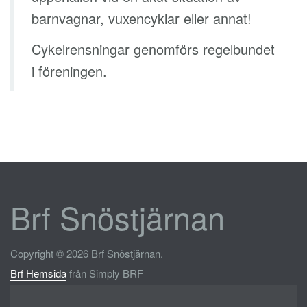
barnvagnar, vuxencyklar eller annat!
Cykelrensningar genomförs regelbundet
i föreningen.
Brf Snöstjärnan
Copyright © 2026 Brf Snöstjärnan.
Brf Hemsida
från Simply BRF