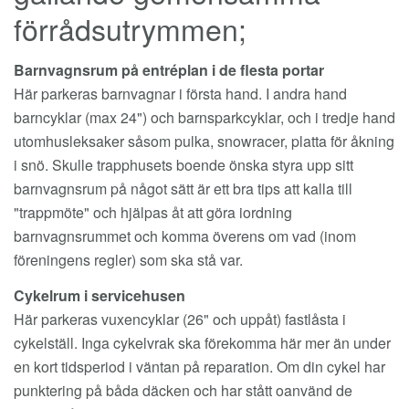
förrådsutrymmen;
Barnvagnsrum på entréplan i de flesta portar
Här parkeras barnvagnar i första hand. I andra hand
barncyklar (max 24") och barnsparkcyklar, och i tredje hand
utomhusleksaker såsom pulka, snowracer, platta för åkning
i snö. Skulle trapphusets boende önska styra upp sitt
barnvagnsrum på något sätt är ett bra tips att kalla till
"trappmöte" och hjälpas åt att göra iordning
barnvagnsrummet och komma överens om vad (inom
föreningens regler) som ska stå var.
Cykelrum i servicehusen
Här parkeras vuxencyklar (26" och uppåt) fastlåsta i
cykelställ. Inga cykelvrak ska förekomma här mer än under
en kort tidsperiod i väntan på reparation. Om din cykel har
punktering på båda däcken och har stått oanvänd de