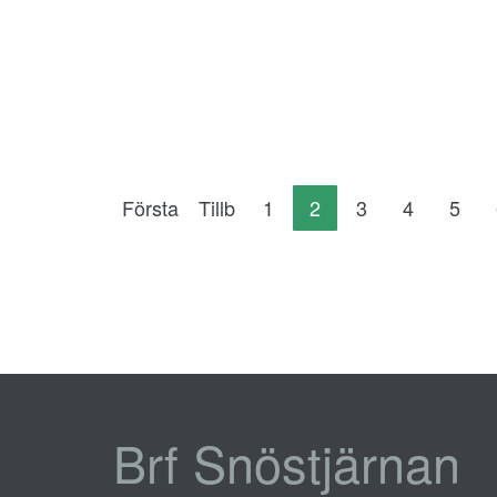
Första
Tillb
1
2
3
4
5
Brf Snöstjärnan