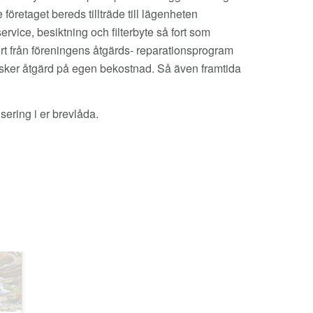
öretaget bereds tillträde till lägenheten
vice, besiktning och filterbyte så fort som
rt från föreningens åtgärds- reparationsprogram
så sker åtgärd på egen bekostnad. Så även framtida
visering i er brevlåda.