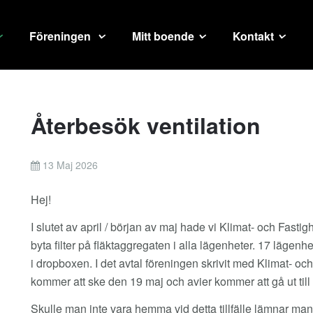
Föreningen
Mitt boende
Kontakt
Återbesök ventilation
13 Maj 2026
Hej!
I slutet av april / början av maj hade vi Klimat- och Fastig
byta filter på fläktaggregaten i alla lägenheter. 17 lägen
i dropboxen. I det avtal föreningen skrivit med Klimat- och
kommer att ske den 19 maj och avier kommer att gå ut till
Skulle man inte vara hemma vid detta tillfälle lämnar ma