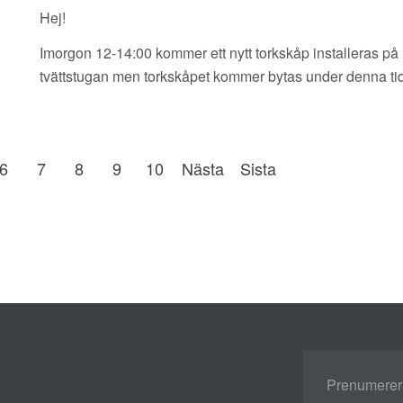
Hej!
Imorgon 12-14:00 kommer ett nytt torkskåp installeras på
tvättstugan men torkskåpet kommer bytas under denna ti
6
7
8
9
10
Nästa
Sista
Prenumerera