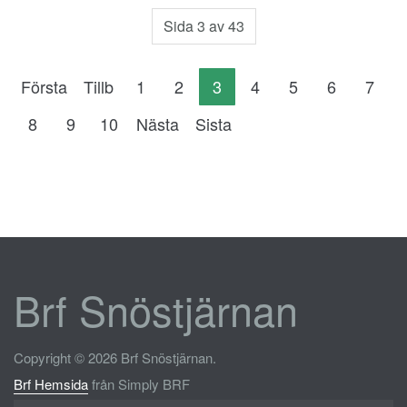
Sida 3 av 43
Första
Tillb
1
2
3
4
5
6
7
8
9
10
Nästa
Sista
Brf Snöstjärnan
Copyright © 2026 Brf Snöstjärnan.
Brf Hemsida
från Simply BRF