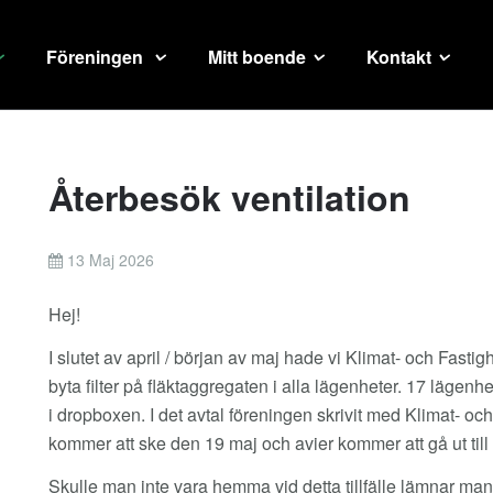
Föreningen
Mitt boende
Kontakt
Återbesök ventilation
13 Maj 2026
Hej!
I slutet av april / början av maj hade vi Klimat- och Fastig
byta filter på fläktaggregaten i alla lägenheter. 17 lägen
i dropboxen. I det avtal föreningen skrivit med Klimat- och
kommer att ske den 19 maj och avier kommer att gå ut till
Skulle man inte vara hemma vid detta tillfälle lämnar ma