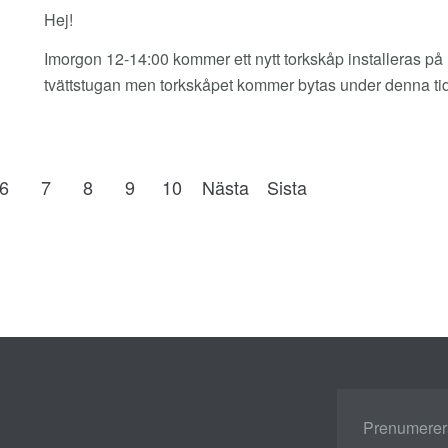
Hej!
Imorgon 12-14:00 kommer ett nytt torkskåp installeras på
tvättstugan men torkskåpet kommer bytas under denna ti
6
7
8
9
10
Nästa
Sista
Prenumerera