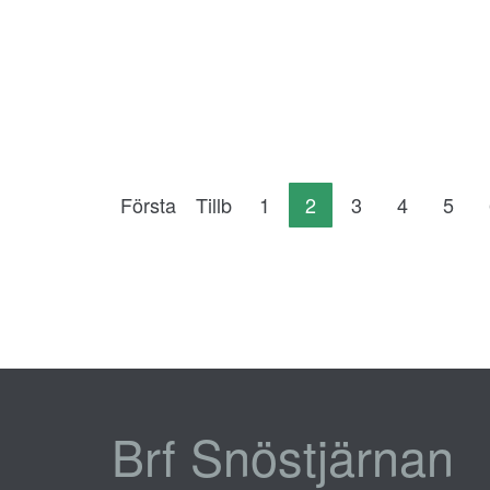
Första
Tillb
1
2
3
4
5
Brf Snöstjärnan