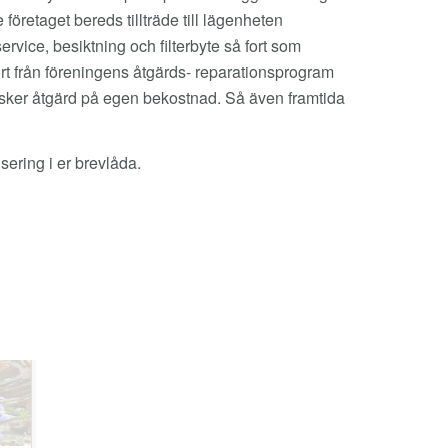
öretaget bereds tillträde till lägenheten
vice, besiktning och filterbyte så fort som
rt från föreningens åtgärds- reparationsprogram
så sker åtgärd på egen bekostnad. Så även framtida
visering i er brevlåda.