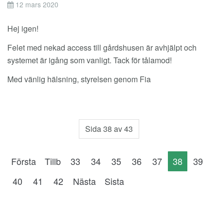
12 mars 2020
Hej igen!
Felet med nekad access till gårdshusen är avhjälpt och
systemet är igång som vanligt. Tack för tålamod!
Med vänlig hälsning, styrelsen genom Fia
Sida 38 av 43
Första
Tillb
33
34
35
36
37
38
39
40
41
42
Nästa
Sista