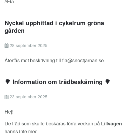
//Fia
Nyckel upphittad i cykelrum gröna
gården
28 september 2025
Återfås mot beskrivning till
fia@snostjarnan.se
🌳 Information om trädbeskärning 🌳
23 september 2025
Hej!
De träd som skulle beskäras förra veckan på
Lillvägen
hanns inte med.