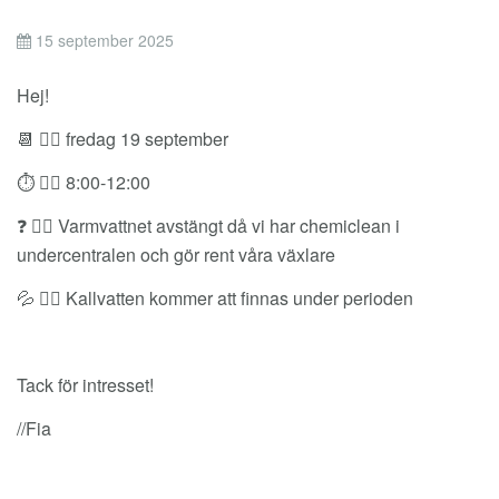
15 september 2025
Hej!
📆 👉🏼 fredag 19 september
⏱️ 👉🏼 8:00-12:00
❓ 👉🏼 Varmvattnet avstängt då vi har chemiclean i
undercentralen och gör rent våra växlare
💦 👉🏼 Kallvatten kommer att finnas under perioden
Tack för intresset!
//Fia