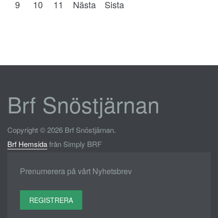
9
10
11
Nästa
Sista
Brf Snöstjärnan
Copyright © 2026 Brf Snöstjärnan.
Brf Hemsida
från Simply BRF
Prenumerera på vårt Nyhetsbrev
REGISTRERA