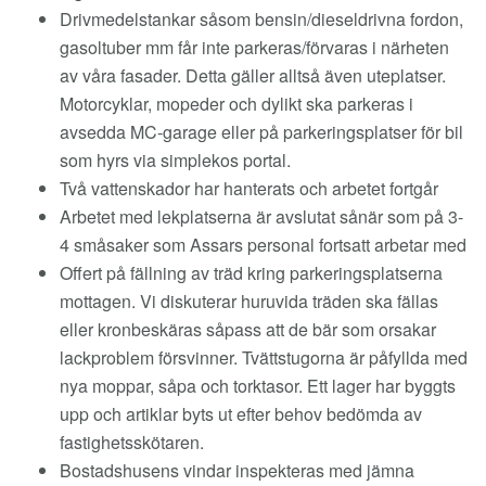
Drivmedelstankar såsom bensin/dieseldrivna fordon,
gasoltuber mm får inte parkeras/förvaras i närheten
av våra fasader. Detta gäller alltså även uteplatser.
Motorcyklar, mopeder och dylikt ska parkeras i
avsedda MC-garage eller på parkeringsplatser för bil
som hyrs via simplekos portal.
Två vattenskador har hanterats och arbetet fortgår
Arbetet med lekplatserna är avslutat sånär som på 3-
4 småsaker som Assars personal fortsatt arbetar med
Offert på fällning av träd kring parkeringsplatserna
mottagen. Vi diskuterar huruvida träden ska fällas
eller kronbeskäras såpass att de bär som orsakar
lackproblem försvinner. Tvättstugorna är påfyllda med
nya moppar, såpa och torktasor. Ett lager har byggts
upp och artiklar byts ut efter behov bedömda av
fastighetsskötaren.
Bostadshusens vindar inspekteras med jämna