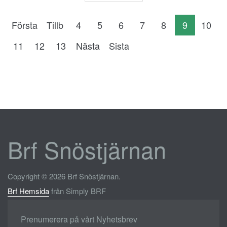
Första
Tillb
4
5
6
7
8
9
10
11
12
13
Nästa
Sista
Brf Snöstjärnan
Copyright © 2026 Brf Snöstjärnan.
Brf Hemsida
från Simply BRF
Prenumerera på vårt Nyhetsbrev