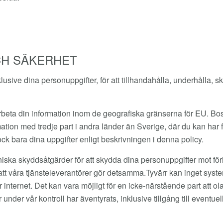
CH SÄKERHET
usive dina personuppgifter, för att tillhandahålla, underhålla, s
beta din information inom de geografiska gränserna för EU. Bo
ation med tredje part i andra länder än Sverige, där du kan har färr
k bara dina uppgifter enligt beskrivningen i denna policy.
niska skyddsåtgärder för att skydda dina personuppgifter mot förl
ll att våra tjänsteleverantörer gör detsamma.Tyvärr kan inget sys
 internet. Det kan vara möjligt för en icke-närstående part att 
nder vår kontroll har äventyrats, inklusive tillgång till eventu