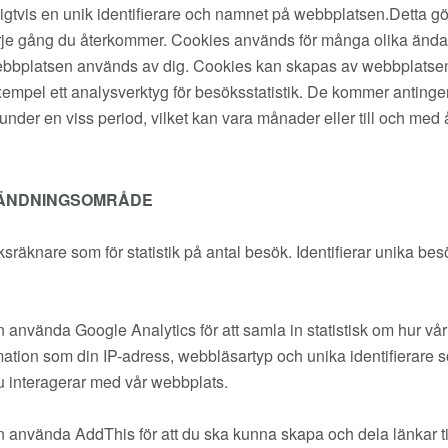
gtvis en unik identifierare och namnet på webbplatsen.Detta gör
varje gång du återkommer. Cookies används för många olika ändamå
ur webbplatsen används av dig. Cookies kan skapas av webbplats
l exempel ett analysverktyg för besöksstatistik. De kommer antinge
under en viss period, vilket kan vara månader eller till och med 
ÄNDNINGSOMRÅDE
sräknare som för statistik på antal besök. Identifierar unika b
n använda Google Analytics för att samla in statistisk om hur 
mation som din IP-adress, webbläsartyp och unika identifierare so
u interagerar med vår webbplats.
n använda AddThis för att du ska kunna skapa och dela länkar ti