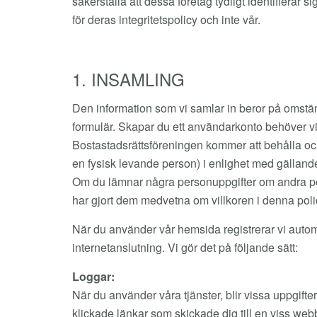
säkerställa att dessa företag tydligt identifierar
för deras integritetspolicy och inte vår.
1. INSAMLING
Den information som vi samlar in beror på omstän
formulär. Skapar du ett användarkonto behöver vi 
Bostastadsrättsföreningen kommer att behålla och 
en fysisk levande person) i enlighet med gällande 
Om du lämnar några personuppgifter om andra person
har gjort dem medvetna om villkoren i denna poli
När du använder vår hemsida registrerar vi auto
internetanslutning. Vi gör det på följande sätt:
Loggar:
När du använder våra tjänster, blir vissa uppgifter
klickade länkar som skickade dig till en viss web