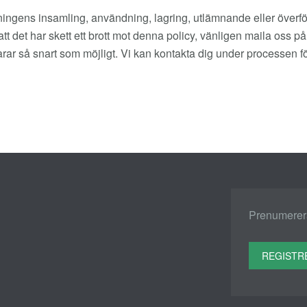
ningens insamling, användning, lagring, utlämnande eller överfö
tt det har skett ett brott mot denna policy, vänligen maila oss p
arar så snart som möjligt. Vi kan kontakta dig under processen fö
Prenumerera
REGISTR