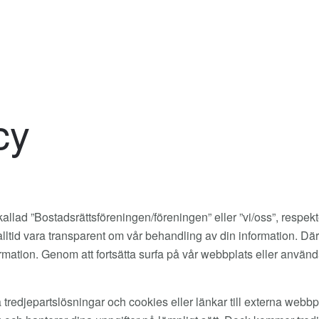
cy
ad ”Bostadsrättsföreningen/föreningen” eller ”vi/oss”, respekterar
att alltid vara transparent om vår behandling av din information. D
formation. Genom att fortsätta surfa på vår webbplats eller använ
edjepartslösningar och cookies eller länkar till externa webbplats