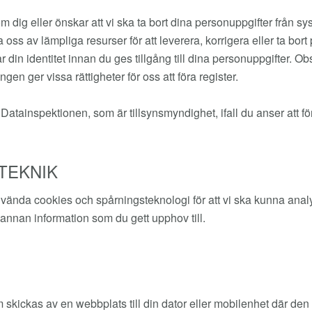
om dig eller önskar att vi ska ta bort dina personuppgifter från
s av lämpliga resurser för att leverera, korrigera eller ta bort 
ar din identitet innan du ges tillgång till dina personuppgifter. Ob
gen ger vissa rättigheter för oss att föra register.
Datainspektionen, som är tillsynsmyndighet, ifall du anser att för
TEKNIK
vända cookies och spårningsteknologi för att vi ska kunna anal
 annan information som du gett upphov till.
som skickas av en webbplats till din dator eller mobilenhet där d