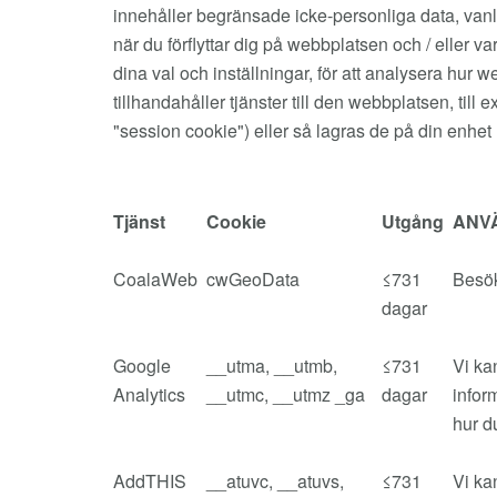
innehåller begränsade icke-personliga data, vanli
när du förflyttar dig på webbplatsen och / eller 
dina val och inställningar, för att analysera h
tillhandahåller tjänster till den webbplatsen, til
"session cookie") eller så lagras de på din enhet 
Tjänst
Cookie
Utgång
ANV
CoalaWeb
cwGeoData
≤731
Besök
dagar
Google
__utma, __utmb,
≤731
Vi ka
Analytics
__utmc, __utmz _ga
dagar
infor
hur d
AddTHIS
__atuvc, __atuvs,
≤731
Vi ka