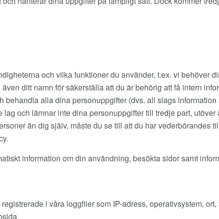
 sig och hanterar dina uppgifter på lämpligt sätt. Dock kommer tr
digheterna och vilka funktioner du använder, t.ex. vi behöver 
även ditt namn för säkerställa att du är behörig att få intern in
behandla alla dina personuppgifter (dvs. all slags information so
lag och lämnar inte dina personuppgifter till tredje part, utöver
er än dig själv, måste du se till att du har vederbörandes tillå
cy.
matiskt information om din användning, besökta sidor samt info
 registrerade i våra loggfiler som IP-adress, operativsystem, ort,
bsida.