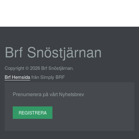
Brf Snöstjärnan
Copyright © 2026 Brf Snöstjärnan.
Brf Hemsida
från Simply BRF
Prenumerera på vårt Nyhetsbrev
REGISTRERA