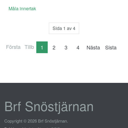
Måla innertak
Sida 1 av 4
Första
Tillb
1
2
3
4
Nästa
Sista
Brf Snöstjärnan
Copyright © 2026 Brf Snöstjärnan.