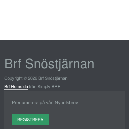
Brf Snöstjärnan
Copyright © 2026 Brf Snöstjärnan.
Brf Hemsida
från Simply BRF
Prenumerera på vårt Nyhetsbrev
REGISTRERA